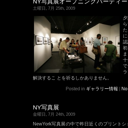
NY写真展オープニングパーティー
土曜日, 7月 25th, 2009
夕
ら
た
に
認
初
ま
十
で
ラ
解決するこ とを祈るしかありません。
Posted in
ギャラリー情報
|
No
NY写真展
金曜日, 7月 24th, 2009
NewYork写真展の中で昨日近くのプリント